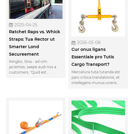
2025-04-25
Ratchet Raps vs. Whick
Straps: Tua Rector ut
2026-05-08
Smarter Lond
Cur onus ligans
Secureement
Essentiale pro Tutis
Ningbo, Sina - ad vim
Cargo Transport?
jacientes, saepe audi nos a
Mercatura tuta tutanda est
customers: "Quid est
pars critica translationis, et
differentia inter Ratchet lora
intellegens munus oneris
et Winch lora, et quod unus
Binder est essentialis pro
est melius ad me onerat?" Ut
logisticis professionalibus et
manufacturers cum super XV
exactoribus similes. Articulus
annos experientia discrimine
hic explorat varias onerarias
onus Securement Solutions,
ligamenta, earum
Weve 'vidimus illud omnes, ex
applicationes,
Flatbed Truckers Hauling
considerationes salutis,
Steel ad logistics managers
apices conservandos.
securitate mixta Suspendisse.