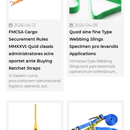
2026-04-13
2026-04-09
FMCSA Cargo
Quod sine fine Type
Securement Rules
Webbing Slings
MMXXVI: Quid classis
Specimen pro levandis
administratores scire
Applications
oportet ante Buying
Immensa Type Webbing
Slings sunt pars essentialis
Ratchet Straps
operationum tollendorum,
Si classem curris,
praestans solutionem
procurationem administrandi
securam et durabilem variis
logistics operandi, aut
necessitatibus elevatis
ferramenta in transmarinis
industriae. Hoc blog inspiciet
instrumentis oriundi, huius
beneficia, rationes,
anni regulatoriae vices
applicationes harum
directe te afficiunt. Non
fundarum, tum factores
speculative. In modum quo
magni ponderis eligens ius
iniuriae lorum in onere
fundae ad operationes
iniquum fit pro via citationis,
elevandas. Legere ut discas
praecursoris ordinis, vel
quomodo potes salutem et