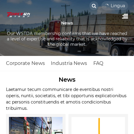
Lingua
News
Our WSTDA membership confirms that we have reached
a level of expertise and reliability that is acknowledged by
the global market.
Corporate News
Industria News
FAQ
News
Laetamur tecum communicare de eventibus nostri
operis, nuntii, societatis, et tibi opportunis explicationibus
ac personis constituendis et amotis condicionibus
tribuimus.