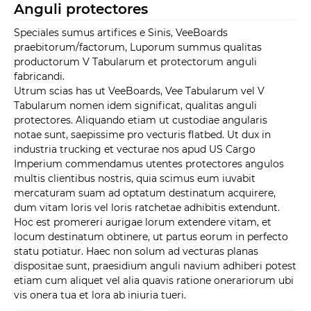
Anguli protectores
Speciales sumus artifices e Sinis, VeeBoards
praebitorum/factorum, Luporum summus qualitas
productorum V Tabularum et protectorum anguli
fabricandi.
Utrum scias has ut VeeBoards, Vee Tabularum vel V
Tabularum nomen idem significat, qualitas anguli
protectores. Aliquando etiam ut custodiae angularis
notae sunt, saepissime pro vecturis flatbed. Ut dux in
industria trucking et vecturae nos apud US Cargo
Imperium commendamus utentes protectores angulos
multis clientibus nostris, quia scimus eum iuvabit
mercaturam suam ad optatum destinatum acquirere,
dum vitam loris vel loris ratchetae adhibitis extendunt.
Hoc est promereri aurigae lorum extendere vitam, et
locum destinatum obtinere, ut partus eorum in perfecto
statu potiatur. Haec non solum ad vecturas planas
dispositae sunt, praesidium anguli navium adhiberi potest
etiam cum aliquet vel alia quavis ratione onerariorum ubi
vis onera tua et lora ab iniuria tueri.